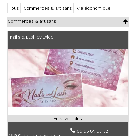
Tous
Commerces & artisans
Vie économique
Commerces & artisans
Nail's & Lash by Lyloo
06 66 89 15 52
19300 Rosiers d'Égletons