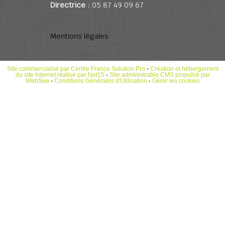
Directrice :
05 87 49 09 67
Mentions légales
Site commercialisé par Centre France Solution Pro
-
Création et hébergement
du site Internet réalisé par Net15
-
Site administrable CMS propulsé par
WebSee
-
Conditions Générales d'Utilisation
-
Gérer les cookies