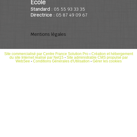
Ecole
Standard :
05 55 93 33 35
Directrice :
05 87 49 09 67
Mentions légales
Site commercialisé par Centre France Solution Pro
-
Création et hébergement
du site Internet réalisé par Net15
-
Site administrable CMS propulsé par
WebSee
-
Conditions Générales d'Utilisation
-
Gérer les cookies